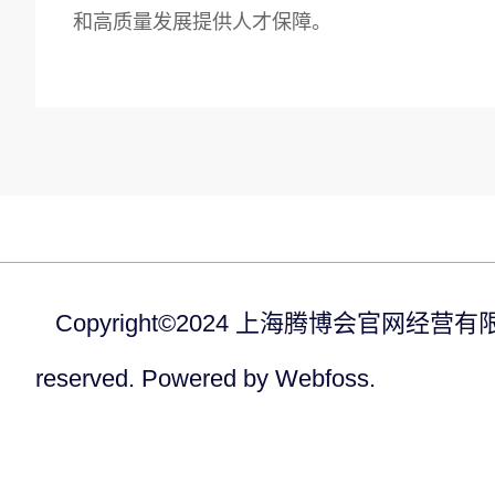
和高质量发展提供人才保障。
Copyright©2024 上海腾博会官网经营有限公司.
reserved. Powered by
Webfoss.