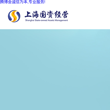
腾博会诚信为本,专业服务!